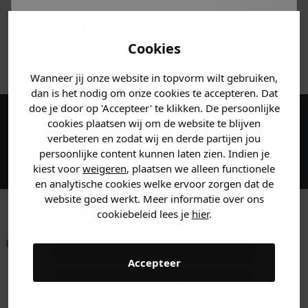
MATERIAAL & WASVOORSCHRIFT
Je hebt een mystery
korting ontvangen!
Cookies
ANDERE BESTELDEN OOK
Vertel ons waar je naar op
Wanneer jij onze website in topvorm wilt gebruiken,
zoek bent en claim direct
dan is het nodig om onze cookies te accepteren. Dat
jouw
korting
.
doe je door op 'Accepteer' te klikken. De persoonlijke
cookies plaatsen wij om de website te blijven
Maak een account aan en ontvang 5%
verbeteren en zodat wij en derde partijen jou
korting op je eerste bestelling!
persoonlijke content kunnen laten zien. Indien je
Heren kleding
kiest voor
weigeren
, plaatsen we alleen functionele
en analytische cookies welke ervoor zorgen dat de
website goed werkt. Meer informatie over ons
Dames kleding
cookiebeleid lees je
hier
.
Betaal achteraf met
Voor 23:59 besteld
Klanten beoordelen
Kids kleding
Klarna
is morgen in huis!*
ons met een 9,6!
Accepteer
Gewoon rondkijken
Klantenservice