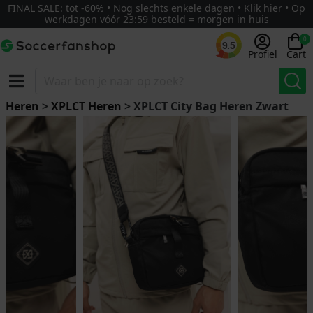
FINAL SALE: tot -60% • Nog slechts enkele dagen • Klik hier • Op
werkdagen vóór 23:59 besteld = morgen in huis
0
9.5
Profiel
Cart
Heren
>
XPLCT Heren
> XPLCT City Bag Heren Zwart