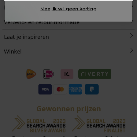
Retourneren
Nee, ik wil geen korting
Verzend- en retourinformatie
Laat je inspireren
Winkel
Gewonnen prijzen