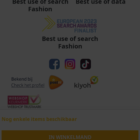
Best use of data
Best use of search
Fashion
Best use of search
Fashion
Nog enkele items beschikbaar
Algemene voorwaarden
|
Privacy
|
Cookies
|
© Copyright 2011 - 2026 Soccerfanshop
IN WINKELMAND