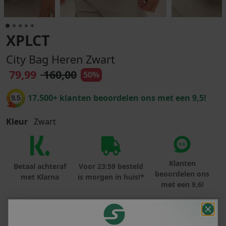
XPLCT
City Bag Heren Zwart
79,99
160,00
50%
17.500+ klanten beoordelen ons met een 9,5!
9.5
Kleur
Zwart
Klanten
Betaal achteraf
Voor 23:59 besteld
beoordelen ons
met Klarna
is morgen in huis!*
met een 9,6!
PRODUCTINFORMATIE