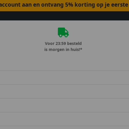
ccount aan en ontvang 5% korting op je eerste 
Voor 23:59 besteld
is morgen in huis!*