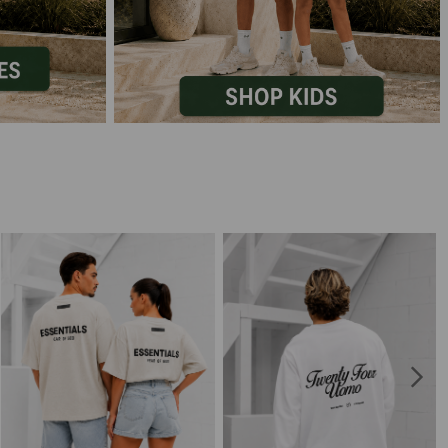
Marokko
Nigeria
MID SEASON-SALE KIDS
Portugal
Spanje