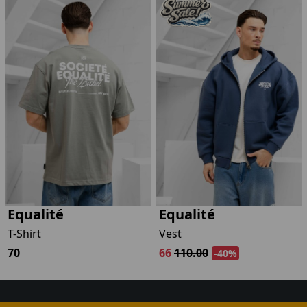
Equalité
Equalité
T-Shirt
Vest
70
66
110.00
-40%