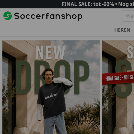
FINAL SALE: tot -60% • Nog s
HEREN
Nederland
Herenkleding
Dameskleding
Kinderkleding
Leeg
Engeland
Ajax
Nieuw
Nieuw
Nieuw
T-Shirts & 
Arsenal
Trainingspakken
Trainingspakken
Trainingspakken
Zomersetj
Chelsea
Frankrijk
Longsleeves
Tops / Shirts
Vesten
Korte bro
Liverpool
L
Olympique Marseille
Hoodies
Longsleeves
Hoodies
Denim Set
Mancheste
M
Paris Saint-Germain
Sweaters
Hoodies
Sweaters
Sneakers
Manchest
Spanje
Vesten
Sweaters
T-shirts & Polo's
Tassen
Tottenha
Atletico Madrid
Jassen
Jurken & Rokjes
Jassen
Boxers
Italië
Barcelona
Bodywarmers
Jeans & Broeken
Jeans
Accessoire
AC Milan
Real Madrid
Broeken
Jassen
Sneakers
Sale
AS Roma
Zwembroeken
Sneakers
Zwembroeken
Duitsland