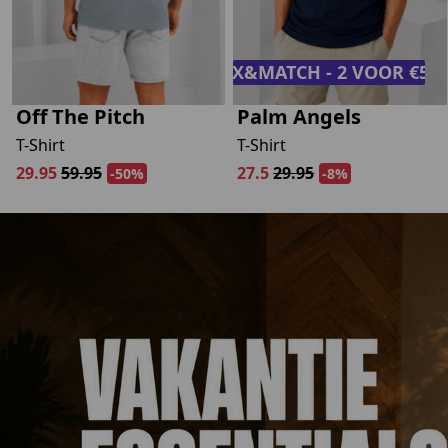
MIX&MATCH - 2 VOOR €50,
Off The Pitch
Palm Angels
T-Shirt
T-Shirt
29.95
59.95
27.5
29.95
-50%
-8%