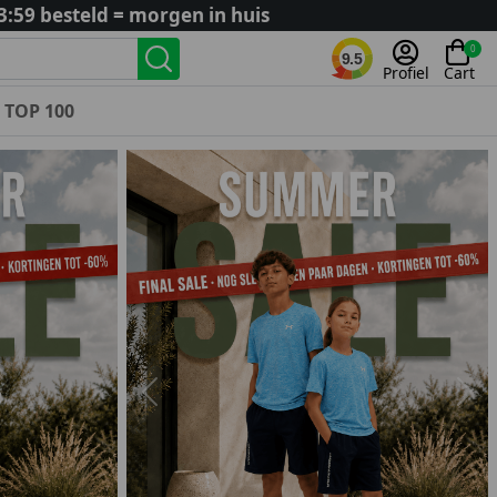
3:59 besteld = morgen in huis
0
9.5
Profiel
Cart
TOP 100
Landenteams
Nederland
Algerije
Argentinië
België
Curaçao
Duitsland
Engeland
Previous
Nex
Frankrijk
Italië
Kroatië