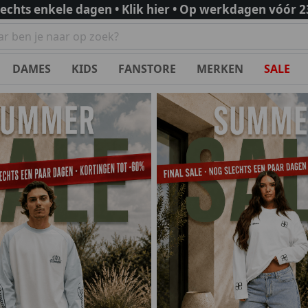
lechts enkele dagen • Klik hier • Op werkdagen vóór 2
DAMES
KIDS
FANSTORE
MERKEN
SALE
Topmerken
Topmerken
Topmerken
Meest gezocht
Polo's
Ballin Amsterdam
24 Uomo
24 Uomo
Nieuwe Fanstorekleding
es
Black Bananas
Equalité
Croyez
Trainingspakken
eken
acoste
Guess
Equalité
Voetbalshirts
s
r City
alelions
Under Armour
Jorcustom
Voetbalschoenen
er United
Nike
Unique The Label
Lacoste
Voetbalbroekjes
m Hotspur
Touzani
Under Armour
Sokken
Under Armour
Fanstore Minikits
s
Sale