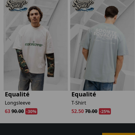
Equalité
Equalité
Longsleeve
T-Shirt
63
90.00
52.50
70.00
-30%
-25%