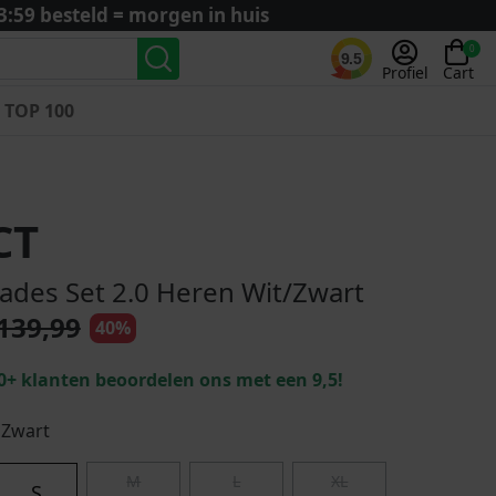
3:59 besteld = morgen in huis
0
9.5
Profiel
Cart
TOP 100
Landenteams
Nederland
CT
Algerije
Argentinië
ades Set 2.0 Heren Wit/Zwart
België
139,99
40%
Curaçao
Duitsland
0+ klanten beoordelen ons met een 9,5!
Engeland
Frankrijk
 Zwart
Italië
M
L
XL
Kroatië
S