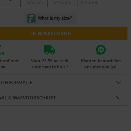
MAIL ME
MAIL ME
MAIL ME
Marokko
Nigeria
MID SEASON-SALE KIDS
Portugal
Spanje
IN WINKELMAND
teraf met
Voor 23:59 besteld
Klanten beoordelen
rna
is morgen in huis!*
ons met een 9,6!
TINFORMATIE
AAL & WASVOORSCHRIFT