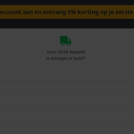
ccount aan en ontvang 5% korting op je eerste 
Voor 23:59 besteld
is morgen in huis!*