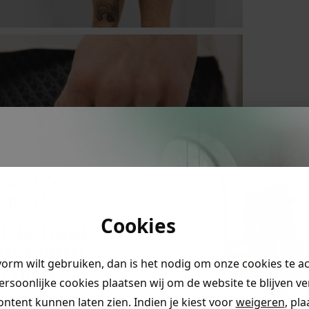
ystery
ngen!
Cookies
r je naar
en claim
vorm wilt gebruiken, dan is het nodig om onze cookies te a
rting
.
persoonlijke cookies plaatsen wij om de website te blijven v
ontent kunnen laten zien. Indien je kiest voor
weigeren
, pl