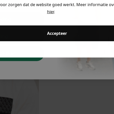
ding
voor zorgen dat de website goed werkt. Meer informatie ove
hier
.
eding
Accepteer
ding
dkijken