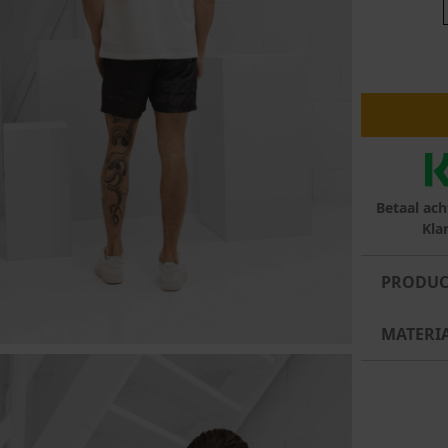
lubs
MID SEASON-SALE DAMES
çe
ay
Betaal ach
Kla
PRODUC
MATERI