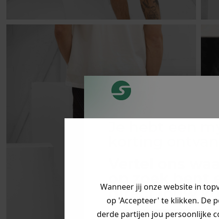
Je hebt een m
korting ontva
Vertel ons waa
op zoek bent 
Wanneer jij onze website in top
direct jouw
ko
op 'Accepteer' te klikken. De 
derde partijen jou persoonlijke c