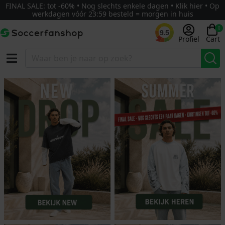
FINAL SALE: tot -60% • Nog slechts enkele dagen • Klik hier • Op
werkdagen vóór 23:59 besteld = morgen in huis
0
9.5
Profiel
Cart