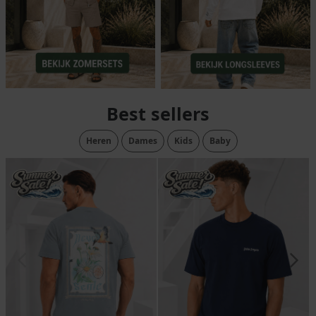
Best sellers
Heren
Dames
Kids
Baby