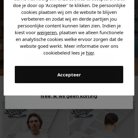
zoek bent. 👇
doe je door op 'Accepteer' te klikken. De persoonlijke
cookies plaatsen wij om de website te blijven
verbeteren en zodat wij en derde partijen jou
Heren kleding
persoonlijke content kunnen laten zien. Indien je
kiest voor
weigeren
, plaatsen we alleen functionele
en analytische cookies welke ervoor zorgen dat de
Dames kleding
website goed werkt. Meer informatie over ons
cookiebeleid lees je
hier
.
Kids kleding
Accepteer
Gewoon rondkijken
Trending
Nee, ik wil geen korting