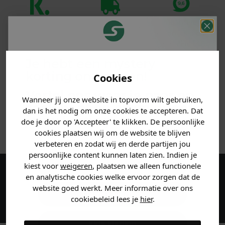
Klanten
Betaal achteraf
Voor 23:59 besteld
beoordelen ons
met Klarna
is morgen in huis!*
met een 9,6!
Je hebt een mystery
PRODUCTINFORMATIE
korting ontvangen!
Cookies
Vertel ons waar je naar op
MATERIAAL & WASVOORSCHRIFT
Wanneer jij onze website in topvorm wilt gebruiken,
zoek bent en claim direct
dan is het nodig om onze cookies te accepteren. Dat
jouw
korting
.
doe je door op 'Accepteer' te klikken. De persoonlijke
ANDERE BESTELDEN OOK
cookies plaatsen wij om de website te blijven
verbeteren en zodat wij en derde partijen jou
persoonlijke content kunnen laten zien. Indien je
Heren kleding
kiest voor
weigeren
, plaatsen we alleen functionele
en analytische cookies welke ervoor zorgen dat de
Maak een account aan en ontvang 5%
website goed werkt. Meer informatie over ons
korting op je eerste bestelling!
Dames kleding
cookiebeleid lees je
hier
.
Kids kleding