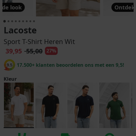
 de look
Ontdek 
Lacoste
Sport T-Shirt Heren Wit
39,95
55,00
27%
17.500+ klanten beoordelen ons met een 9,5!
9.5
Kleur