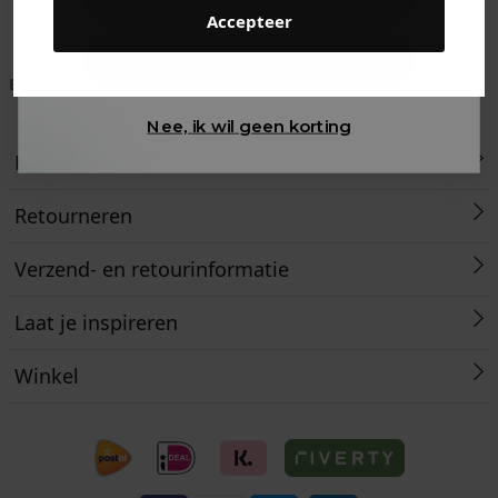
Accepteer
Gewoon rondkijken
Betaal achteraf met
Voor 23:59 besteld
Klanten beoordelen
Klarna
is morgen in huis!*
ons met een 9,6!
Nee, ik wil geen korting
Klantenservice
Retourneren
Verzend- en retourinformatie
Laat je inspireren
Winkel