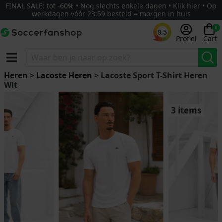
FINAL SALE: tot -60% • Nog slechts enkele dagen • Klik hier • Op
werkdagen vóór 23:59 besteld = morgen in huis
0
9.5
Profiel
Cart
Heren
>
Lacoste Heren
> Lacoste Sport T-Shirt Heren
Wit
3 items