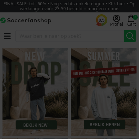
FINAL SALE: tot -60% • Nog slechts enkele dagen • Klik hier • Op
werkdagen vóór 23:59 besteld = morgen in huis
0
9.5
Profiel
Cart