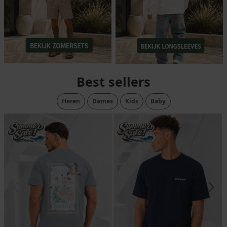
Best sellers
Heren
Dames
Kids
Baby