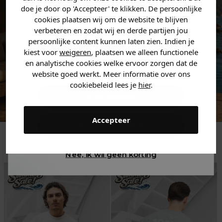
zoek bent. 👇
doe je door op 'Accepteer' te klikken. De persoonlijke
cookies plaatsen wij om de website te blijven
verbeteren en zodat wij en derde partijen jou
Heren kleding
persoonlijke content kunnen laten zien. Indien je
kiest voor
weigeren
, plaatsen we alleen functionele
en analytische cookies welke ervoor zorgen dat de
Dames kleding
website goed werkt. Meer informatie over ons
cookiebeleid lees je
hier
.
Kids kleding
Accepteer
Gewoon rondkijken
Trending
Nee, ik wil geen korting