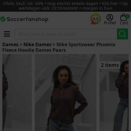
FINAL SALE: tot -60% • Nog slechts enkele dagen • Klik hier • Op
werkdagen vóór 23:59 besteld = morgen in huis
0
9.5
Profiel
Cart
Dames
>
Nike Dames
> Nike Sportswear Phoenix
Fleece Hoodie Dames Paars
2 items