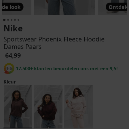
 de look
Ontdek 
Nike
Sportswear Phoenix Fleece Hoodie
Dames Paars
64,99
17.500+ klanten beoordelen ons met een 9,5!
9.5
Kleur