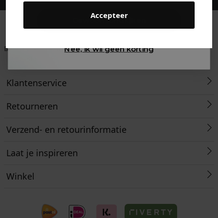
Accepteer
Gewoon rondkijken
Betaal achteraf met
Voor 23:59 besteld
Klanten beoordelen
Nee, ik wil geen korting
Klarna
is morgen in huis!*
ons met een 9,6!
Klantenservice
Retourneren
Verzend- en retourinformatie
Laat je inspireren
Winkel