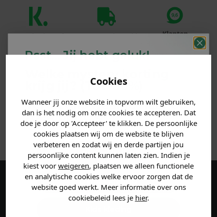
Klanten
Betaal achteraf
Voor 23:59 besteld
beoordelen ons
met Klarna
is morgen in huis!*
Psst... Jij hebt geluk!
met een 9,6!
Welke mystery
korting
PRODUCTINFORMATIE
Cookies
krijg jij? (Tot
-30%
)
Wanneer jij onze website in topvorm wilt gebruiken,
Vertel ons waar je naar op
MATERIAAL & WASVOORSCHRIFT
dan is het nodig om onze cookies te accepteren. Dat
zoek bent. 👇
doe je door op 'Accepteer' te klikken. De persoonlijke
ANDERE BESTELDEN OOK
cookies plaatsen wij om de website te blijven
verbeteren en zodat wij en derde partijen jou
Heren kleding
persoonlijke content kunnen laten zien. Indien je
kiest voor
weigeren
, plaatsen we alleen functionele
en analytische cookies welke ervoor zorgen dat de
Dames kleding
Maak een account aan en ontvang 5%
website goed werkt. Meer informatie over ons
cookiebeleid lees je
hier
.
korting op je eerste bestelling!
Kids kleding