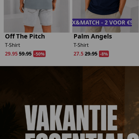
MIX&MATCH - 2 VOOR €50,
Off The Pitch
Palm Angels
T-Shirt
T-Shirt
29.95
59.95
27.5
29.95
-50%
-8%