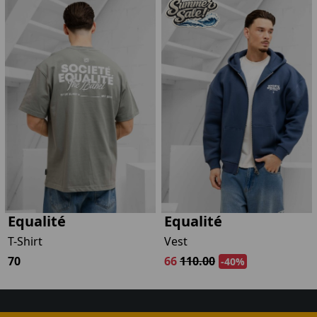
Equalité
Equalité
T-Shirt
Vest
70
66
110.00
-40%