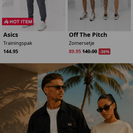
-
Asics
Off The Pitch
Trainingspak
Zomersetje
144.95
89.95
140.00
-36%