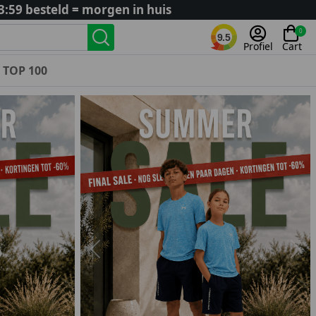
3:59 besteld = morgen in huis
0
9.5
Profiel
Cart
TOP 100
Landenteams
Nederland
Algerije
Argentinië
België
Curaçao
Duitsland
Engeland
Previous
Nex
Frankrijk
Italië
Kroatië