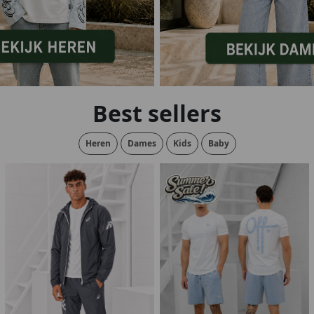
lubs
MID SEASON-SALE DAMES
çe
ay
Best sellers
Heren
Dames
Kids
Baby