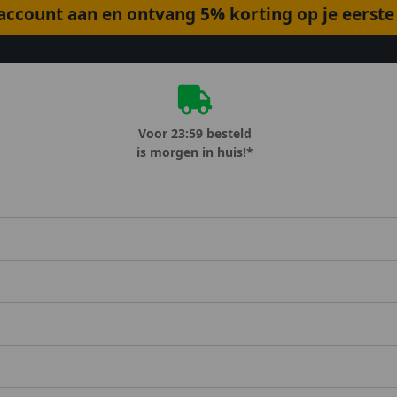
ccount aan en ontvang 5% korting op je eerste 
Voor 23:59 besteld
is morgen in huis!*