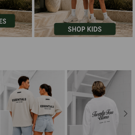
Marokko
Nigeria
MID SEASON-SALE KIDS
Portugal
Spanje