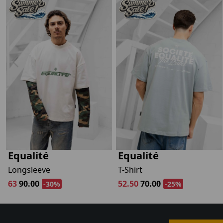
Equalité
Equalité
Longsleeve
T-Shirt
63
90.00
52.50
70.00
-30%
-25%