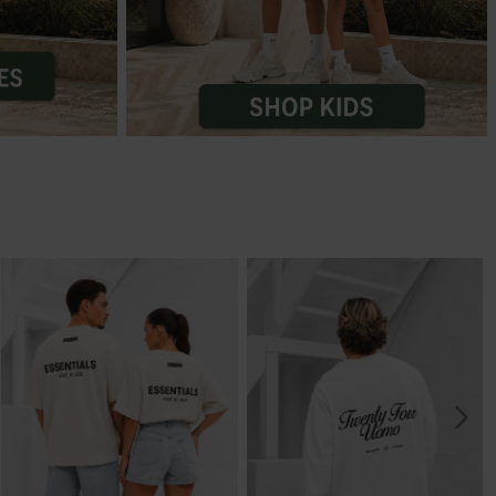
Marokko
Nigeria
MID SEASON-SALE KIDS
Portugal
Spanje