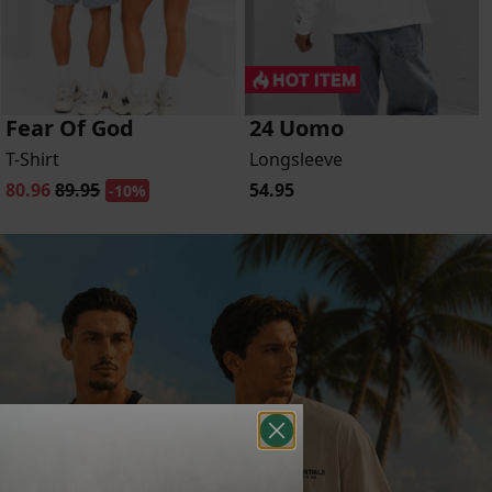
Fear Of God
24 Uomo
T-Shirt
Longsleeve
80.96
89.95
54.95
-10%