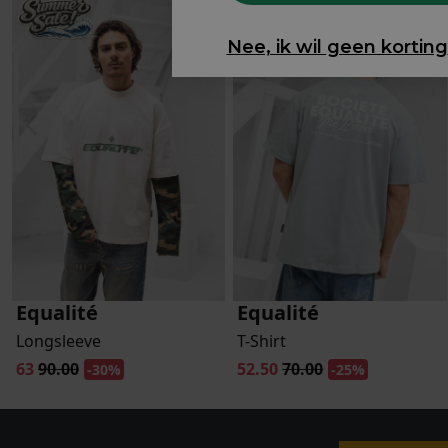
Nee, ik wil geen korting
Equalité
Equalité
Longsleeve
T-Shirt
63
90.00
52.50
70.00
-30%
-25%