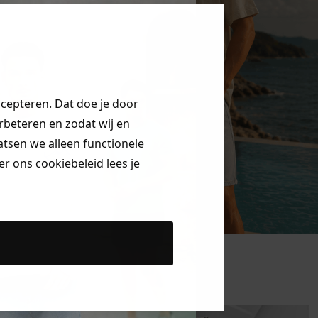
ccepteren. Dat doe je door
erbeteren en zodat wij en
aatsen we alleen functionele
r ons cookiebeleid lees je