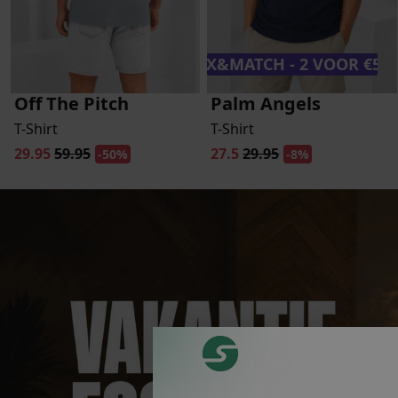
MIX&MATCH - 2 VOOR €50,
Off The Pitch
Palm Angels
T-Shirt
T-Shirt
29.95
59.95
27.5
29.95
-50%
-8%