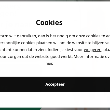
ystery
ngen!
Cookies
r je naar
en claim
vorm wilt gebruiken, dan is het nodig om onze cookies te a
rting
.
persoonlijke cookies plaatsen wij om de website te blijven v
ontent kunnen laten zien. Indien je kiest voor
weigeren
, pl
ding
voor zorgen dat de website goed werkt. Meer informatie ove
hier
.
eding
Accepteer
ding
Trending
dkijken