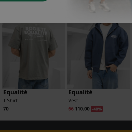
Equalité
Equalité
T-Shirt
Vest
70
66
110.00
-40%