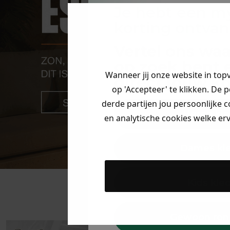
Je hebt een m
korting ontva
Vertel ons waa
op zoek bent 
Wanneer jij onze website in top
direct jouw
ko
op 'Accepteer' te klikken. De 
derde partijen jou persoonlijke c
Heren kle
en analytische cookies welke er
Dames kl
Kids kle
Gewoon ron