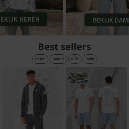
lubs
MID SEASON-SALE DAMES
çe
ay
Best sellers
Heren
Dames
Kids
Baby