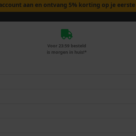
ccount aan en ontvang 5% korting op je eerste 
Voor 23:59 besteld
is morgen in huis!*