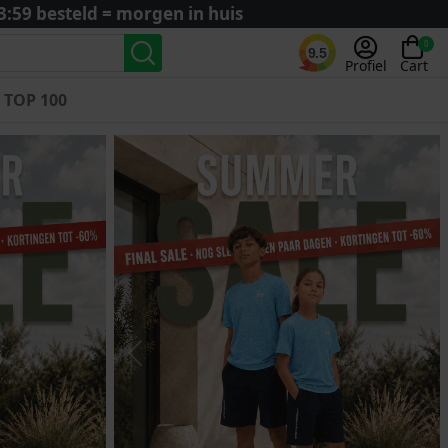
3:59 besteld = morgen in huis
0
9.5
Profiel
Cart
TOP 100
Landenteams
Nederland
Algerije
Argentinië
België
Curaçao
Duitsland
Engeland
Previous
Nex
Frankrijk
Italië
Kroatië