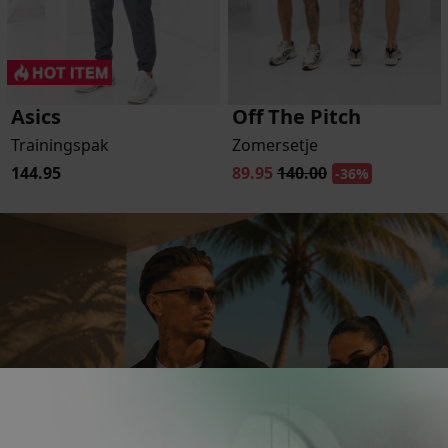
-
Asics
Off The Pitch
Trainingspak
Zomersetje
144.95
89.95
140.00
-36%