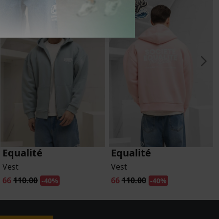
Equalité
Equalité
Vest
Vest
66
110.00
66
110.00
-40%
-40%