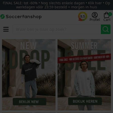
FINAL SALE: tot -60% • Nog slechts enkele dagen • Klik hier • Op
werkdagen vóór 23:59 besteld = morgen in huis
0
9.5
Profiel
Cart