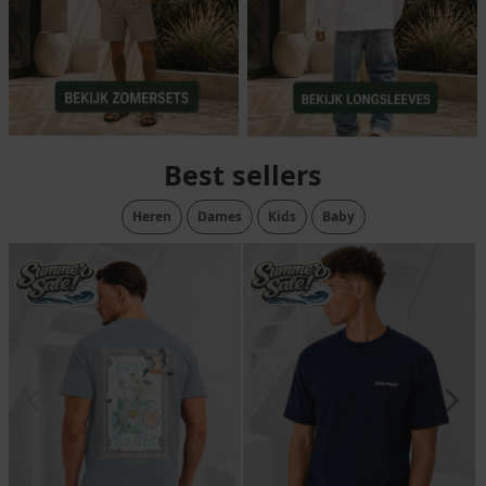
Best sellers
Heren
Dames
Kids
Baby