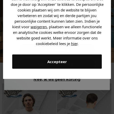
zoek bent. 👇
doe je door op 'Accepteer' te klikken. De persoonlijke
cookies plaatsen wij om de website te blijven
verbeteren en zodat wij en derde partijen jou
Heren kleding
persoonlijke content kunnen laten zien. Indien je
kiest voor
weigeren
, plaatsen we alleen functionele
en analytische cookies welke ervoor zorgen dat de
Dames kleding
website goed werkt. Meer informatie over ons
cookiebeleid lees je
hier
.
Kids kleding
Accepteer
Gewoon rondkijken
Trending
Nee, ik wil geen korting