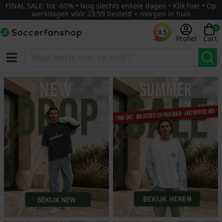
FINAL SALE: tot -60% • Nog slechts enkele dagen • Klik hier • Op
werkdagen vóór 23:59 besteld = morgen in huis
0
9.5
Profiel
Cart