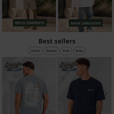
Best sellers
Heren
Dames
Kids
Baby