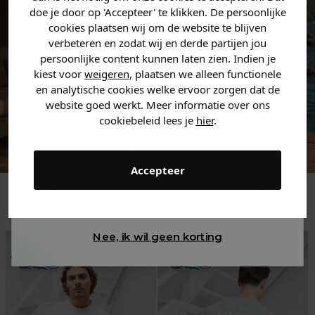
jouw
korting
.
doe je door op 'Accepteer' te klikken. De persoonlijke
cookies plaatsen wij om de website te blijven
verbeteren en zodat wij en derde partijen jou
persoonlijke content kunnen laten zien. Indien je
Heren kleding
kiest voor
weigeren
, plaatsen we alleen functionele
en analytische cookies welke ervoor zorgen dat de
website goed werkt. Meer informatie over ons
Dames kleding
cookiebeleid lees je
hier
.
Kids kleding
Accepteer
Trending
Gewoon rondkijken
Nee, ik wil geen korting