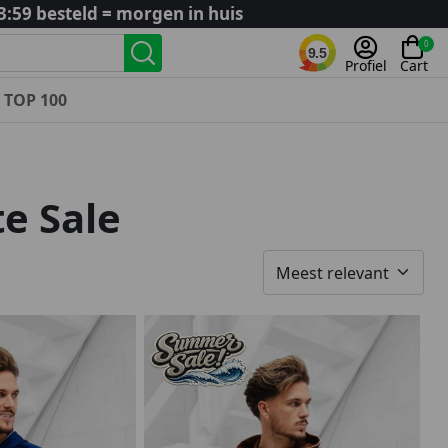
3:59 besteld = morgen in huis
0
9.5
Profiel
Cart
TOP 100
Landenteams
Nederland
e Sale
Algerije
Argentinië
België
Curaçao
Duitsland
Engeland
Frankrijk
Italië
Kroatië