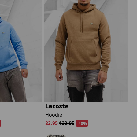
Lacoste
Hoodie
83.95
139.95
%
-40%