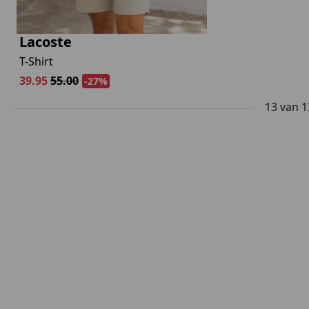
Lacoste
T-Shirt
39.95
55.00
-27%
13
van
1