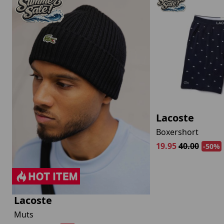
Lacoste
Boxershort
19.95
40.00
-50%
Lacoste
Muts