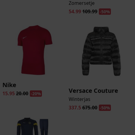
Zomersetje
54.99
109.99
-50%
Nike
Versace Couture
15.95
20.00
-20%
Winterjas
337.5
675.00
-50%