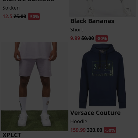
Sokken
12.5
25.00
-50%
Black Bananas
Short
9.99
50.00
-80%
Versace Couture
Hoodie
159.99
320.00
-50%
XPLCT