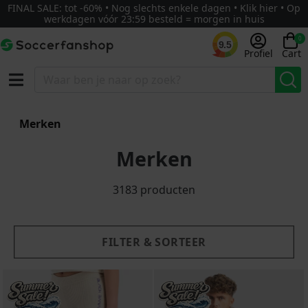
FINAL SALE: tot -60% • Nog slechts enkele dagen • Klik hier • Op
werkdagen vóór 23:59 besteld = morgen in huis
0
9.5
Profiel
Cart
g - laag
Nieuw
Merken
Merken
3183 producten
FILTER & SORTEER