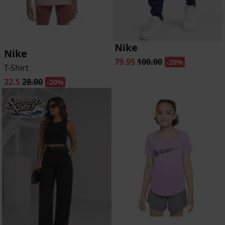
Nike
Nike
79.95
100.00
-20%
T-Shirt
22.5
28.00
-20%