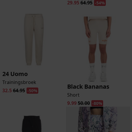
29.95
64.95
-54%
24 Uomo
Trainingsbroek
Black Bananas
32.5
64.95
-50%
Short
9.99
50.00
-80%