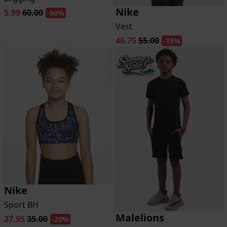
Nike
5.99
60.00
-90%
Vest
46.75
55.00
-15%
Nike
Sport BH
Malelions
27.95
35.00
-20%