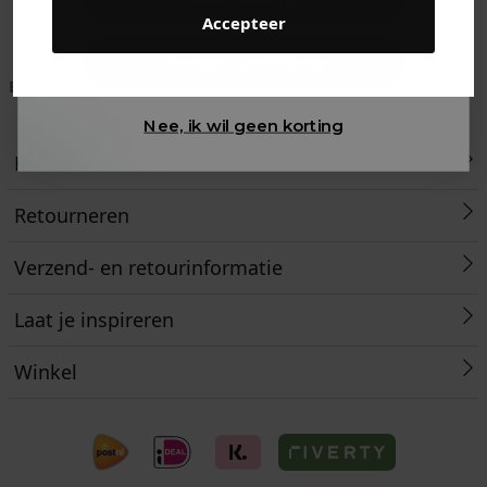
Accepteer
Gewoon rondkijken
Betaal achteraf met
Voor 23:59 besteld
Klanten beoordelen
Klarna
is morgen in huis!*
ons met een 9,6!
Nee, ik wil geen korting
Klantenservice
Retourneren
Verzend- en retourinformatie
Laat je inspireren
Winkel