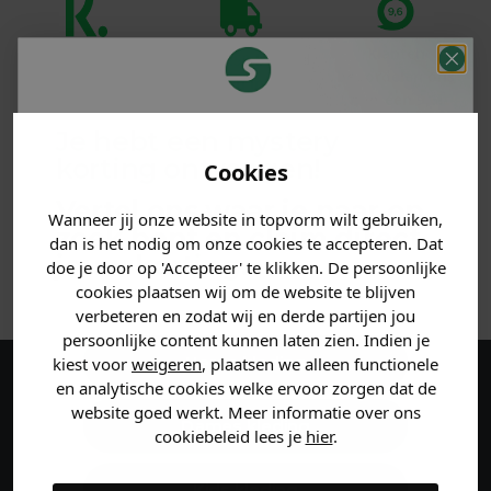
Klanten
Betaal achteraf
Voor 23:59 besteld
beoordelen ons
met Klarna
is morgen in huis!*
met een 9,6!
Je hebt een mystery
PRODUCTINFORMATIE
korting ontvangen!
Cookies
Vertel ons waar je naar op
MATERIAAL & WASVOORSCHRIFT
Wanneer jij onze website in topvorm wilt gebruiken,
zoek bent en claim direct
dan is het nodig om onze cookies te accepteren. Dat
jouw
korting
.
doe je door op 'Accepteer' te klikken. De persoonlijke
ANDERE BESTELDEN OOK
cookies plaatsen wij om de website te blijven
verbeteren en zodat wij en derde partijen jou
persoonlijke content kunnen laten zien. Indien je
Heren kleding
kiest voor
weigeren
, plaatsen we alleen functionele
en analytische cookies welke ervoor zorgen dat de
Maak een account aan en ontvang 5%
website goed werkt. Meer informatie over ons
Dames kleding
korting op je eerste bestelling!
cookiebeleid lees je
hier
.
Kids kleding