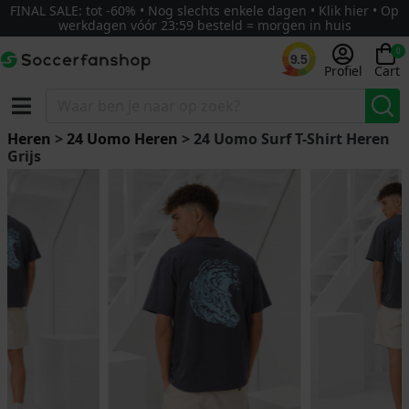
FINAL SALE: tot -60% • Nog slechts enkele dagen • Klik hier • Op
werkdagen vóór 23:59 besteld = morgen in huis
0
9.5
Profiel
Cart
Heren
>
24 Uomo Heren
> 24 Uomo Surf T-Shirt Heren
Grijs