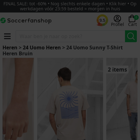
FINAL SALE: tot -60% • Nog slechts enkele dagen • Klik hier • Op
werkdagen vóór 23:59 besteld = morgen in huis
0
9.5
Profiel
Cart
Heren
>
24 Uomo Heren
> 24 Uomo Sunny T-Shirt
Heren Bruin
2 items