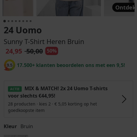
Ontdek 
24 Uomo
Sunny T-Shirt Heren Bruin
24,95
50,00
50%
17.500+ klanten beoordelen ons met een 9,5!
9.5
MIX & MATCH! 2x 24 Uomo T-shirts
ACTIE
voor slechts €44,95!
28 producten · kies 2 · € 5,05 korting op het
goedkoopste item
Kleur
Bruin