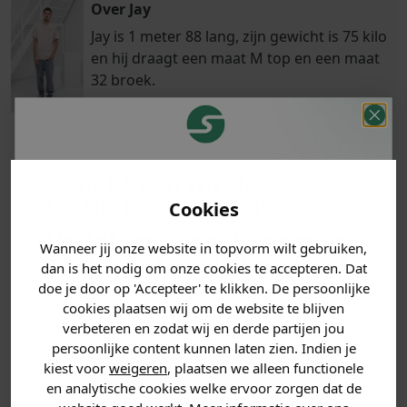
Over Jay
Jay is 1 meter 88 lang, zijn gewicht is 75 kilo
en hij draagt een maat M top en een maat
32 broek.
Klanten
Je hebt een mystery
Betaal achteraf
Voor 23:59 besteld
beoordelen ons
korting ontvangen!
met Klarna
is morgen in huis!*
Cookies
met een 9,6!
Vertel ons waar je naar op
Wanneer jij onze website in topvorm wilt gebruiken,
zoek bent en claim direct
PRODUCTINFORMATIE
dan is het nodig om onze cookies te accepteren. Dat
jouw
korting
.
doe je door op 'Accepteer' te klikken. De persoonlijke
cookies plaatsen wij om de website te blijven
MATERIAAL & WASVOORSCHRIFT
verbeteren en zodat wij en derde partijen jou
persoonlijke content kunnen laten zien. Indien je
ANDERE BESTELDEN OOK
Heren kleding
kiest voor
weigeren
, plaatsen we alleen functionele
en analytische cookies welke ervoor zorgen dat de