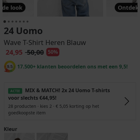
 de look
Ontdek 
24 Uomo
Wave T-Shirt Heren Blauw
24,95
50,00
50%
17.500+ klanten beoordelen ons met een 9,5!
9.5
MIX & MATCH! 2x 24 Uomo T-shirts
ACTIE
voor slechts €44,95!
28 producten · kies 2 · € 5,05 korting op het
goedkoopste item
Kleur