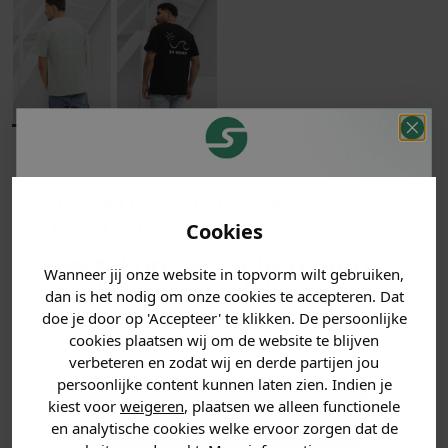
Je hebt een mystery
Klanten
Betaal achteraf
Voor 23:59 besteld
beoordelen ons
korting ontvangen!
met Klarna
is morgen in huis!*
Cookies
met een 9,6!
Vertel ons waar je naar op
Wanneer jij onze website in topvorm wilt gebruiken,
zoek bent en claim direct
PRODUCTINFORMATIE
dan is het nodig om onze cookies te accepteren. Dat
jouw
korting
.
doe je door op 'Accepteer' te klikken. De persoonlijke
cookies plaatsen wij om de website te blijven
MATERIAAL & WASVOORSCHRIFT
verbeteren en zodat wij en derde partijen jou
persoonlijke content kunnen laten zien. Indien je
ANDERE BESTELDEN OOK
Heren kleding
kiest voor
weigeren
, plaatsen we alleen functionele
en analytische cookies welke ervoor zorgen dat de