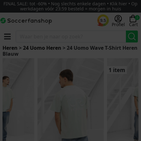
FINAL SALE: tot -60% • Nog slechts enkele dagen • Klik hier • Op
werkdagen vóór 23:59 besteld = morgen in huis
0
9.5
Profiel
Cart
Heren
>
24 Uomo Heren
> 24 Uomo Wave T-Shirt Heren
Blauw
1 item