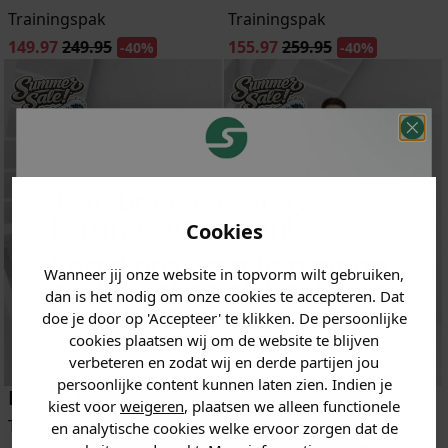
Trainingspak
Trainingspak
149.97
249.95
155.97
259.95
-40%
-40%
Je hebt een mystery
korting ontvangen!
Cookies
Vertel ons waar je naar op
Wanneer jij onze website in topvorm wilt gebruiken,
zoek bent en claim direct
dan is het nodig om onze cookies te accepteren. Dat
jouw
korting
.
doe je door op 'Accepteer' te klikken. De persoonlijke
cookies plaatsen wij om de website te blijven
verbeteren en zodat wij en derde partijen jou
persoonlijke content kunnen laten zien. Indien je
Lacoste
Lacoste
Heren kleding
kiest voor
weigeren
, plaatsen we alleen functionele
Trainingspak
Trainingspak
en analytische cookies welke ervoor zorgen dat de