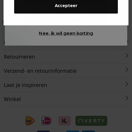
Accepteer
Gewoon rondkijken
Betaal achteraf met
Voor 23:59 besteld
Klanten beoordelen
Klarna
is morgen in huis!*
ons met een 9,6!
Nee, ik wil geen korting
Klantenservice
Retourneren
Verzend- en retourinformatie
Laat je inspireren
Winkel