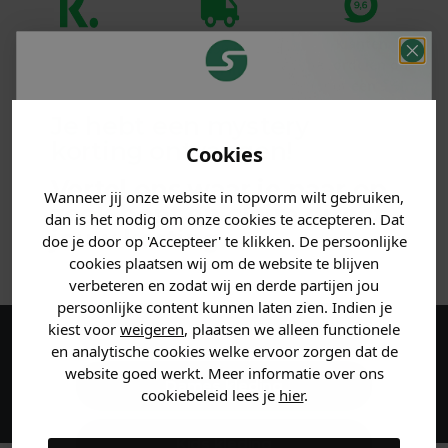
Klanten
Betaal achteraf
Voor 23:59 besteld
beoordelen ons
met Klarna
is morgen in huis!*
met een 9,6!
Je hebt een mystery
PRODUCTINFORMATIE
korting ontvangen!
Cookies
Vertel ons waar je naar op
MATERIAAL & WASVOORSCHRIFT
Wanneer jij onze website in topvorm wilt gebruiken,
zoek bent en claim direct
dan is het nodig om onze cookies te accepteren. Dat
jouw
korting
.
doe je door op 'Accepteer' te klikken. De persoonlijke
ANDERE BESTELDEN OOK
cookies plaatsen wij om de website te blijven
verbeteren en zodat wij en derde partijen jou
persoonlijke content kunnen laten zien. Indien je
Heren kleding
kiest voor
weigeren
, plaatsen we alleen functionele
en analytische cookies welke ervoor zorgen dat de
Maak een account aan en ontvang 5%
website goed werkt. Meer informatie over ons
korting op je eerste bestelling!
Dames kleding
cookiebeleid lees je
hier
.
Kids kleding