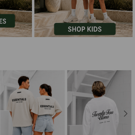
Marokko
Nigeria
MID SEASON-SALE KIDS
Portugal
Spanje