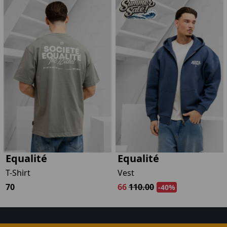
Equalité
Equalité
T-Shirt
Vest
70
66
110.00
-40%