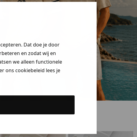
ccepteren. Dat doe je door
erbeteren en zodat wij en
aatsen we alleen functionele
r ons cookiebeleid lees je