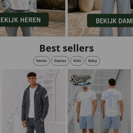
lubs
MID SEASON-SALE DAMES
çe
ay
Best sellers
Heren
Dames
Kids
Baby