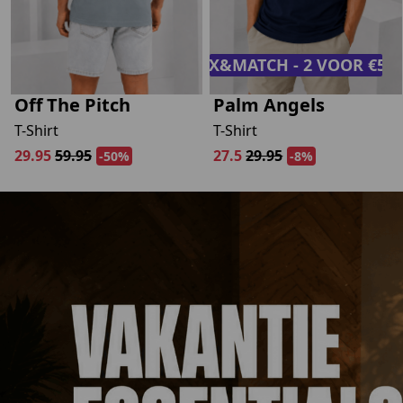
MIX&MATCH - 2 VOOR €50,
Off The Pitch
Palm Angels
T-Shirt
T-Shirt
29.95
59.95
27.5
29.95
-50%
-8%