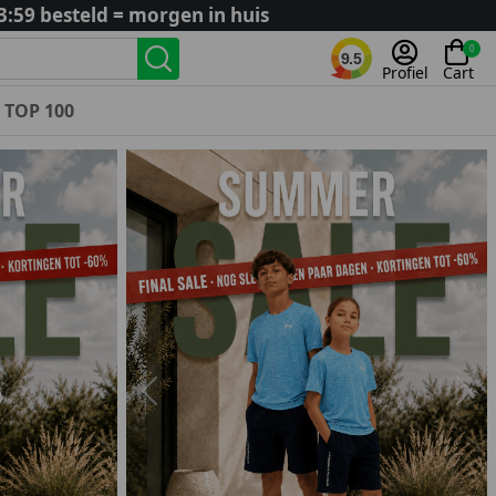
3:59 besteld = morgen in huis
0
9.5
Profiel
Cart
TOP 100
Landenteams
Nederland
Algerije
Argentinië
België
Curaçao
Duitsland
Engeland
Previous
Nex
Frankrijk
Italië
Kroatië