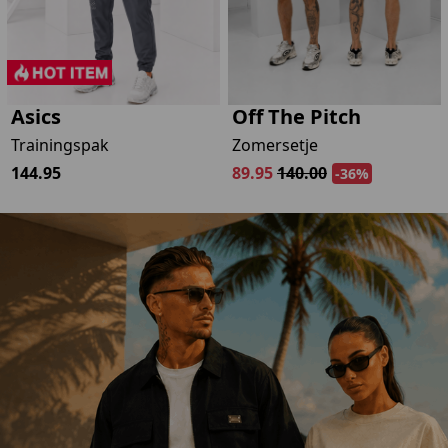
-
Asics
Off The Pitch
Trainingspak
Zomersetje
144.95
89.95
140.00
-36%