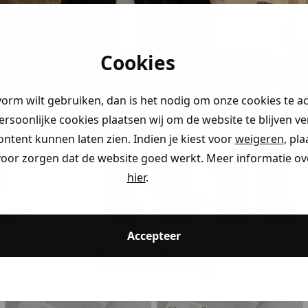
stery
en!
Cookies
 je naar op
aim direct
vorm wilt gebruiken, dan is het nodig om onze cookies te a
persoonlijke cookies plaatsen wij om de website te blijven v
ontent kunnen laten zien. Indien je kiest voor
weigeren
, pl
voor zorgen dat de website goed werkt. Meer informatie ove
ding
hier
.
ding
Accepteer
Trending
ding
kijken