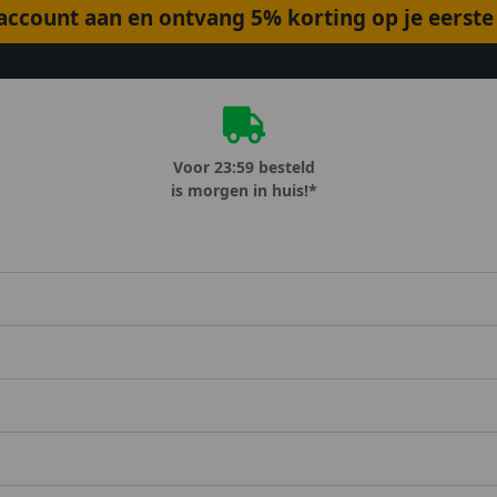
ccount aan en ontvang 5% korting op je eerste 
Voor 23:59 besteld
is morgen in huis!*