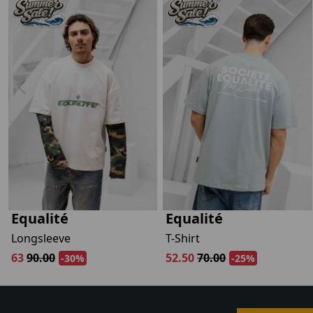
Nee, ik wil geen korting
Equalité
Equalité
Longsleeve
T-Shirt
63
90.00
52.50
70.00
-30%
-25%