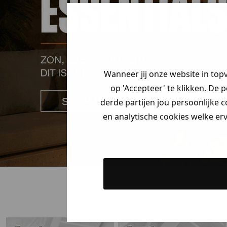
Je hebt een my
korting ontvang
Vertel ons waar
zoek bent en cl
Wanneer jij onze website in top
jouw
korting
.
op 'Accepteer' te klikken. De 
derde partijen jou persoonlijke c
en analytische cookies welke er
Heren kle
Dames kle
Kids kle
Gewoon rond