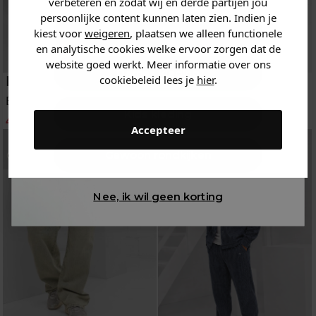
verbeteren en zodat wij en derde partijen jou
persoonlijke content kunnen laten zien. Indien je
Heren kleding
kiest voor
weigeren
, plaatsen we alleen functionele
en analytische cookies welke ervoor zorgen dat de
website goed werkt. Meer informatie over ons
Dames kleding
Project X Paris
Project X Paris
cookiebeleid lees je
hier
.
Broeken, Jeans
Jeans
Kids kleding
47.96
59.95
55.96
69.95
-20%
-20%
Accepteer
Gewoon rondkijken
Nee, ik wil geen korting