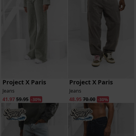
Project X Paris
Project X Paris
Jeans
Jeans
41.97
59.95
48.95
70.00
-30%
-30%