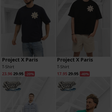
Project X Paris
Project X Paris
T-Shirt
T-Shirt
23.96
29.95
17.95
29.95
-20%
-40%