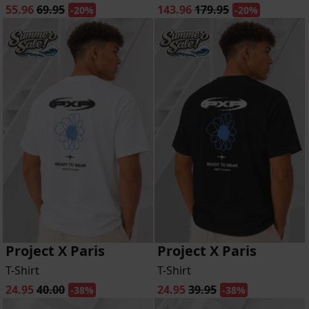
55.96
69.95
143.96
179.95
-20%
-20%
Project X Paris
Project X Paris
T-Shirt
T-Shirt
24.95
40.00
24.95
39.95
-38%
-38%