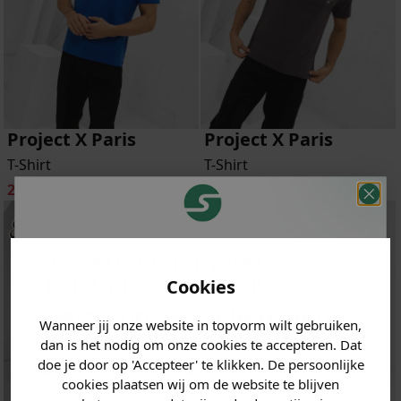
Project X Paris
Project X Paris
T-Shirt
T-Shirt
23.96
29.95
23.96
29.95
-20%
-20%
Je hebt een mystery
korting ontvangen!
Cookies
Vertel ons waar je naar op
Wanneer jij onze website in topvorm wilt gebruiken,
zoek bent en claim direct
dan is het nodig om onze cookies te accepteren. Dat
jouw
korting
.
doe je door op 'Accepteer' te klikken. De persoonlijke
cookies plaatsen wij om de website te blijven