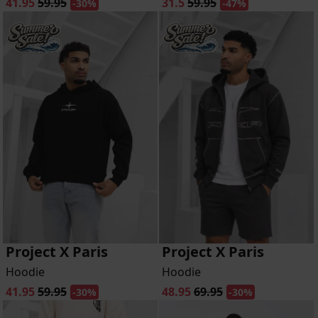
41.95
59.95
31.5
59.95
-30%
-47%
Project X Paris
Project X Paris
Hoodie
Hoodie
41.95
59.95
48.95
69.95
-30%
-30%